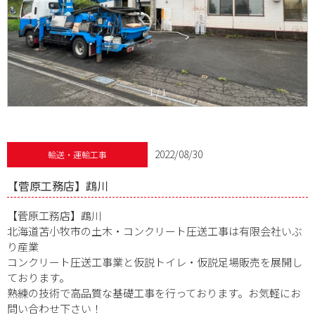
1
/
1
2022/08/30
輸送・運輸工事
【菅原工務店】鵡川
【菅原工務店】鵡川
北海道苫小牧市の土木・コンクリート圧送工事は有限会社いぶ
り産業
コンクリート圧送工事業と仮説トイレ・仮説足場販売を展開し
ております。
熟練の技術で高品質な基礎工事を行っております。お気軽にお
問い合わせ下さい！